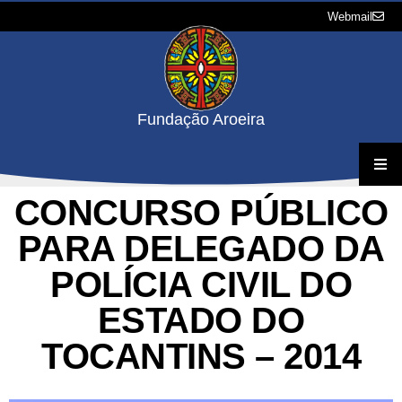
Webmail
Fundação Aroeira
CONCURSO PÚBLICO
A Fundação
PARA DELEGADO DA
Projetos
POLÍCIA CIVIL DO
Concursos e Processos Seletivos
ESTADO DO
TOCANTINS – 2014
Downloads