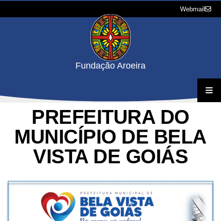
Webmail
Fundação Aroeira
PREFEITURA DO
A Fundação
MUNICÍPIO DE BELA
Projetos
VISTA DE GOIÁS
Concursos e Processos Seletivos
Downloads