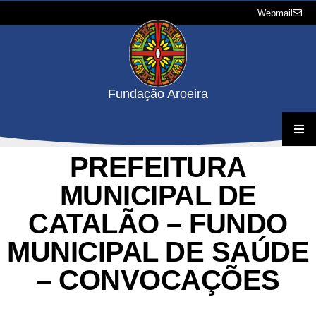
Webmail
Fundação Aroeira
PREFEITURA
A Fundação
MUNICIPAL DE
Projetos
CATALÃO – FUNDO
Concursos e Processos Seletivos
MUNICIPAL DE SAÚDE
– CONVOCAÇÕES
Downloads