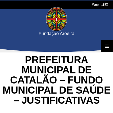
Webmail
Fundação Aroeira
PREFEITURA
A Fundação
MUNICIPAL DE
Projetos
CATALÃO – FUNDO
Concursos e Processos Seletivos
MUNICIPAL DE SAÚDE
– JUSTIFICATIVAS
Downloads