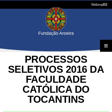
Webmail
Fundação Aroeira
PROCESSOS
A Fundação
SELETIVOS 2016 DA
Projetos
FACULDADE
Concursos e Processos Seletivos
CATÓLICA DO
TOCANTINS
Downloads