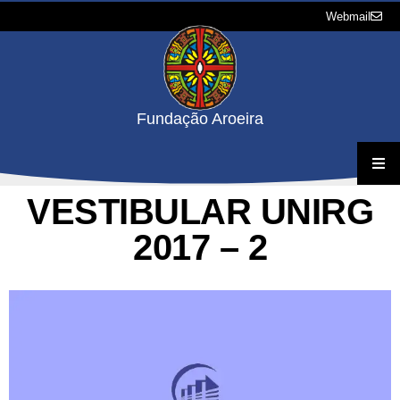
Webmail
Fundação Aroeira
VESTIBULAR UNIRG
A Fundação
2017 – 2
Projetos
Concursos e Processos Seletivos
Downloads