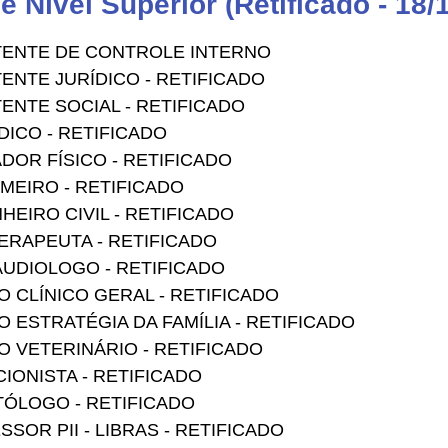
 Nível Superior (Retificado - 18/
STENTE DE CONTROLE INTERNO
ENTE JURÍDICO - RETIFICADO
TENTE SOCIAL - RETIFICADO
DICO - RETIFICADO
DOR FÍSICO - RETIFICADO
MEIRO - RETIFICADO
EIRO CIVIL - RETIFICADO
TERAPEUTA - RETIFICADO
AUDIOLOGO - RETIFICADO
O CLÍNICO GERAL - RETIFICADO
 ESTRATÉGIA DA FAMÍLIA - RETIFICADO
O VETERINÁRIO - RETIFICADO
IONISTA - RETIFICADO
TÓLOGO - RETIFICADO
SOR PII - LIBRAS - RETIFICADO