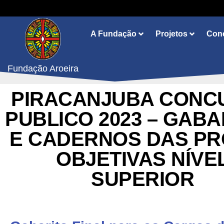
A Fundação
Projetos
Conc
Fundação Aroeira
PIRACANJUBA CONC
PUBLICO 2023 – GABA
E CADERNOS DAS P
OBJETIVAS NÍVE
SUPERIOR