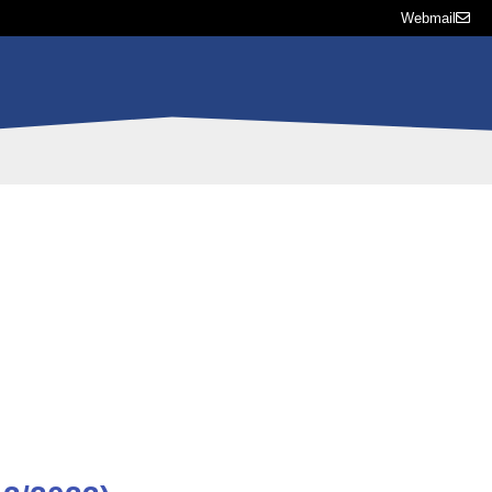
Webmail