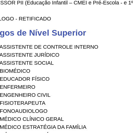
PII (Educação Infantil – CMEI e Pré-Escola - e 1º 
LOGO - RETIFICADO
rgos de Nível Superior
 ASSISTENTE DE CONTROLE INTERNO
 ASSISTENTE JURÍDICO
 ASSISTENTE SOCIAL
 BIOMÉDICO
 EDUCADOR FÍSICO
- ENFERMEIRO
 ENGENHEIRO CIVIL
 FISIOTERAPEUTA
- FONOAUDIOLOGO
 MÉDICO CLÍNICO GERAL
MÉDICO ESTRATÉGIA DA FAMÍLIA