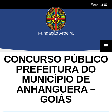
Webmail
Fundação Aroeira
CONCURSO PÚBLICO
A Fundação
PREFEITURA DO
Projetos
MUNICÍPIO DE
Concursos e Processos Seletivos
ANHANGUERA –
GOIÁS
Downloads