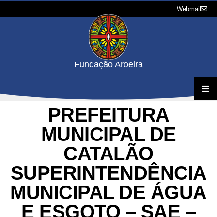
Webmail
Fundação Aroeira
PREFEITURA
A Fundação
MUNICIPAL DE
Projetos
CATALÃO
Concursos e Processos Seletivos
SUPERINTENDÊNCIA
MUNICIPAL DE ÁGUA
Downloads
E ESGOTO – SAE –